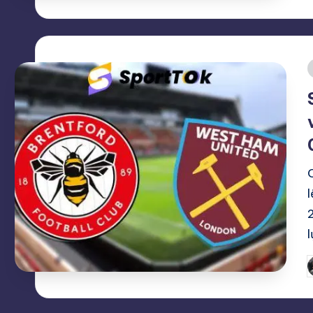
b
i
P
b