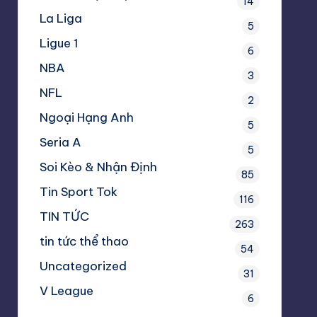
14
La Liga
5
Ligue 1
6
NBA
3
NFL
2
Ngoại Hạng Anh
5
Seria A
5
Soi Kèo & Nhận Định
85
Tin Sport Tok
116
TIN TỨC
263
tin tức thể thao
54
Uncategorized
31
V League
6