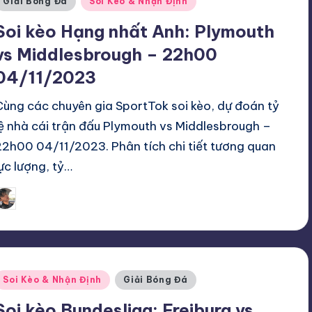
Giải Bóng Đá
Soi Kèo & Nhận Định
n
Soi kèo Hạng nhất Anh: Plymouth
vs Middlesbrough – 22h00
04/11/2023
Cùng các chuyên gia SportTok soi kèo, dự đoán tỷ
lệ nhà cái trận đấu Plymouth vs Middlesbrough –
22h00 04/11/2023. Phân tích chi tiết tương quan
lực lượng, tỷ…
31 Tháng 10, 2023
Văn Thành
osted
y
Posted
Soi Kèo & Nhận Định
Giải Bóng Đá
n
Soi kèo Bundesliga: Freiburg vs