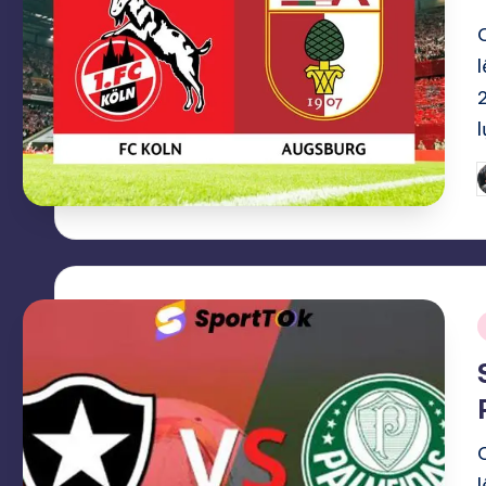
P
b
i