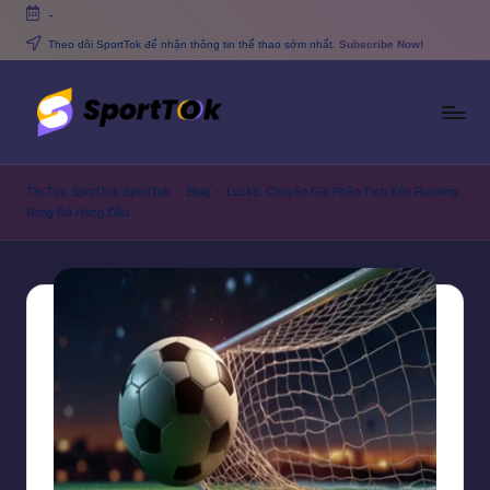
-
Skip
Theo dõi SportTok để nhận thông tin thể thao sớm nhất.
Subscribe Now!
to
content
S
Trực
tiếp
p
Tin Tức SportTok
SportTok
-
Blog
-
Luck8: Chuyên Gia Phân Tích Kèo Running
bóng
Bóng Đá Hàng Đầu
o
đá
miễn
rt
phí
T
o
k
V
N