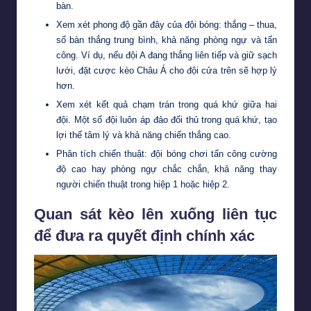
bàn.
Xem xét phong độ gần đây của đội bóng: thắng – thua,
số bàn thắng trung bình, khả năng phòng ngự và tấn
công. Ví dụ, nếu đội A đang thắng liên tiếp và giữ sạch
lưới, đặt cược kèo Châu Á cho đội cửa trên sẽ hợp lý
hơn.
Xem xét kết quả chạm trán trong quá khứ giữa hai
đội. Một số đội luôn áp đảo đối thủ trong quá khứ, tạo
lợi thế tâm lý và khả năng chiến thắng cao.
Phân tích chiến thuật: đội bóng chơi tấn công cường
độ cao hay phòng ngự chắc chắn, khả năng thay
người chiến thuật trong hiệp 1 hoặc hiệp 2.
Quan sát kèo lên xuống liên tục
để đưa ra quyết định chính xác