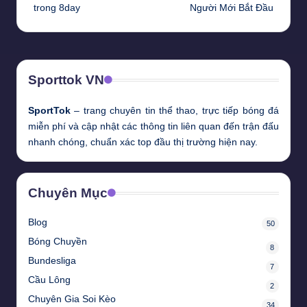
trong 8day
Người Mới Bắt Đầu
Sporttok VN
SportTok
– trang chuyên tin thể thao, trực tiếp bóng đá
miễn phí và cập nhật các thông tin liên quan đến trận đấu
nhanh chóng, chuẩn xác top đầu thị trường hiện nay.
Chuyên Mục
Blog
50
Bóng Chuyền
8
Bundesliga
7
Cầu Lông
2
Chuyên Gia Soi Kèo
34