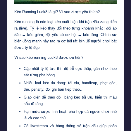
Kèo Running Luck8 là gì? Vì sao được yêu thích?
Kèo running là các loại kèo xuất hiện khi trận đấu đang diễn
ra (live). Tỷ lệ kèo thay đổi theo từng khoảnh khắc: đội áp
đảo → kèo giảm; đội yếu có cơ hội → kèo tăng. Chính sự
biến động mạnh này tạo ra cơ hội rất lớn để người chơi bắt
được tỷ lệ đẹp.
Vì sao kèo running Luck8 được ưu tiên?
Cập nhật tỷ lệ tức thì: độ trễ cực thấp, gần như theo
sát từng pha bóng.
Nhiều loại kèo đa dạng: tài xỉu, handicap, phạt góc,
thẻ, penalty, đội ghi bàn tiếp theo…
Giao diện dễ theo dõi: bảng kèo tối ưu, hiển thị màu
sắc rõ ràng.
Hạn mức cược linh hoạt: phù hợp cả người chơi nhỏ
lẻ và cao thủ.
Có livestream và bảng thông số trận đấu giúp phân