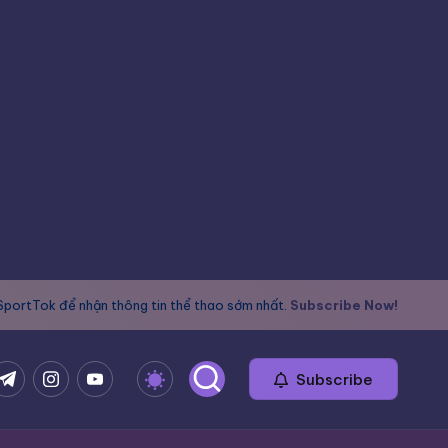
SportTok để nhận thông tin thể thao sớm nhất.
Subscribe Now!
com
r.com
.me
instagram.com
youtube.com
Subscribe