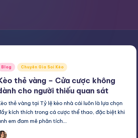
Posted
Blog
Chuyên Gia Soi Kèo
n
Kèo thẻ vàng – Cửa cược không
dành cho người thiếu quan sát
Kèo thẻ vàng tại Tỷ lệ kèo nhà cái luôn là lựa chọn
đầy kích thích trong cá cược thể thao, đặc biệt khi
anh em đam mê phân tích…
23 Tháng 12, 2025
Tiểu Vy
osted