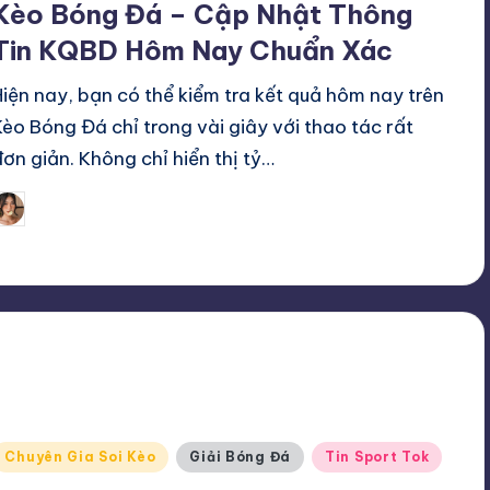
Kèo Bóng Đá – Cập Nhật Thông
Tin KQBD Hôm Nay Chuẩn Xác
Hiện nay, bạn có thể kiểm tra kết quả hôm nay trên
Kèo Bóng Đá chỉ trong vài giây với thao tác rất
đơn giản. Không chỉ hiển thị tỷ…
5 Tháng 12, 2025
Tiểu Vy
osted
y
Posted
Chuyên Gia Soi Kèo
Giải Bóng Đá
Tin Sport Tok
n