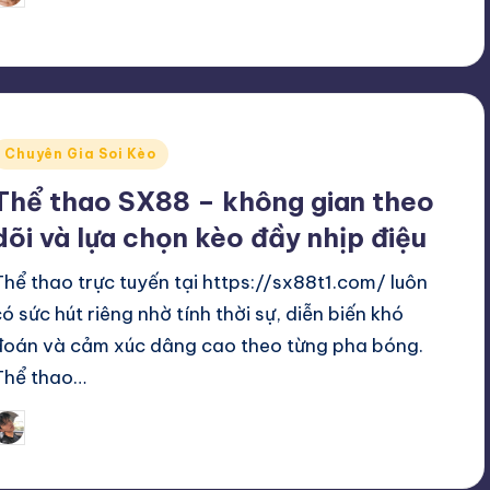
y
Posted
Chuyên Gia Soi Kèo
n
Thể thao SX88 – không gian theo
dõi và lựa chọn kèo đầy nhịp điệu
Thể thao trực tuyến tại https://sx88t1.com/ luôn
có sức hút riêng nhờ tính thời sự, diễn biến khó
đoán và cảm xúc dâng cao theo từng pha bóng.
Thể thao…
18 Tháng 12, 2025
Văn Thành
osted
y