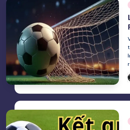
i
P
b
i