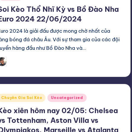
Soi Kèo Thổ Nhĩ Kỳ vs Bồ Đào Nha
Euro 2024 22/06/2024
Euro 2024 là giải đấu được mong chờ nhất của
làng bóng đá châu Âu. Với sự tham gia của các đội
tuyển hàng đầu như Bồ Đào Nha và…
22 Tháng 6, 2024
Văn Thành
osted
y
Posted
Chuyên Gia Soi Kèo
Uncategorized
n
Kèo xiên hôm nay 02/05: Chelsea
vs Tottenham, Aston Villa vs
Olympiakos, Marseille vs Atalanta