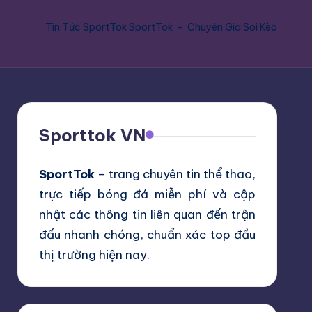
Tin Tức SportTok
SportTok
-
Chuyên Gia Soi Kèo
Sporttok VN
SportTok
– trang chuyên tin thể thao,
trực tiếp bóng đá miễn phí và cập
nhật các thông tin liên quan đến trận
đấu nhanh chóng, chuẩn xác top đầu
thị trường hiện nay.