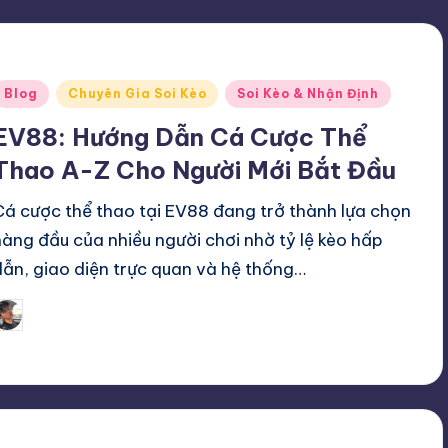
Posted
Blog
Chuyên Gia Soi Kèo
Soi Kèo & Nhận Định
n
EV88: Hướng Dẫn Cá Cược Thể
Thao A-Z Cho Người Mới Bắt Đầu
Cá cược thể thao tại EV88 đang trở thành lựa chọn
hàng đầu của nhiều người chơi nhờ tỷ lệ kèo hấp
dẫn, giao diện trực quan và hệ thống…
10 Tháng 12, 2025
Văn Thành
osted
y