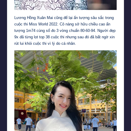
Lương Hồng Xuân Mai cũng để lại ấn tượng sâu sắc trong
cuộc thi Miss World 2022. Cô nàng sở hữu chiều cao ấn
tượng 1m74 cùng số đo 3 vòng chuẩn 80-60-94. Người đẹp
9x đã từng lọt top 38 cuộc thi nhưng sau đó đã bất ngờ xin
rút lui khỏi cuộc thi vì lý do cá nhân.