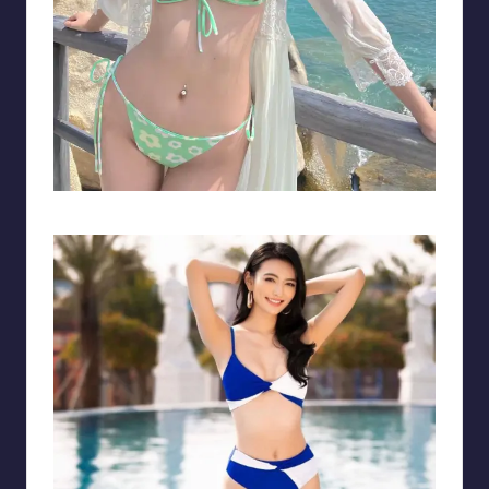
Xuân Mai khoe vẻ đẹp hình thể thon gọn, nóng bỏng với nội y nhỏ xíu