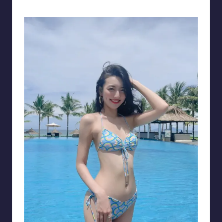
Lương Hồng Xuân Mai nổi bật với bộ bikini màu cam, body siêu xinh