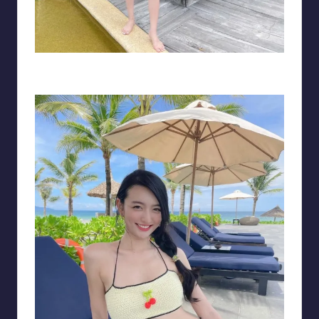
Xuân Mai tự tin khi diện bikini màu cam với 2 dây nhỏ xíu khoe vòng eo
con kiến