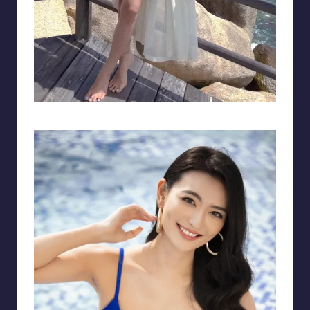
Người đẹp có vòng eo thon gọn và vòng ba cân đối, nảy nở