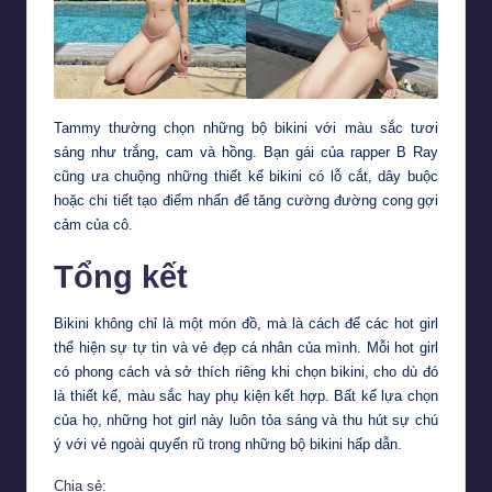
Tammy thường chọn những bộ bikini với màu sắc tươi
sáng như trắng, cam và hồng. Bạn gái của rapper B Ray
cũng ưa chuộng những thiết kế bikini có lỗ cắt, dây buộc
hoặc chi tiết tạo điểm nhấn để tăng cường đường cong gợi
cảm của cô.
Tổng kết
Bikini không chỉ là một món đồ, mà là cách để các hot girl
thể hiện sự tự tin và vẻ đẹp cá nhân của mình. Mỗi hot girl
có phong cách và sở thích riêng khi chọn bikini, cho dù đó
là thiết kế, màu sắc hay phụ kiện kết hợp. Bất kể lựa chọn
của họ, những hot girl này luôn tỏa sáng và thu hút sự chú
ý với vẻ ngoài quyến rũ trong những bộ bikini hấp dẫn.
Chia sẻ: