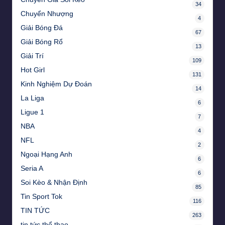
34
Chuyển Nhượng
4
Giải Bóng Đá
67
Giải Bóng Rổ
13
Giải Trí
109
Hot Girl
131
Kinh Nghiệm Dự Đoán
14
La Liga
6
Ligue 1
7
NBA
4
NFL
2
Ngoại Hạng Anh
6
Seria A
6
Soi Kèo & Nhận Định
85
Tin Sport Tok
116
TIN TỨC
263
tin tức thể thao