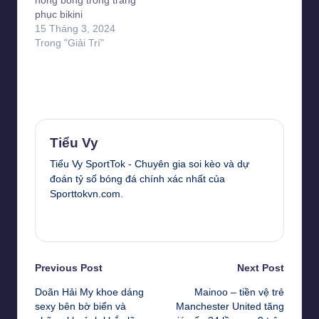
phục bikini
15 Tháng 3, 2024
Trong "Giải Trí"
Last updated on 28 Tháng 2, 2024
Tiểu Vy
Tiểu Vy SportTok - Chuyên gia soi kèo và dự
đoán tỷ số bóng đá chính xác nhất của
Sporttokvn.com.
View All Posts
Post
Previous Post
Next Post
Doãn Hải My khoe dáng
Mainoo – tiền vệ trẻ
navigation
sexy bên bờ biển và
Manchester United tăng