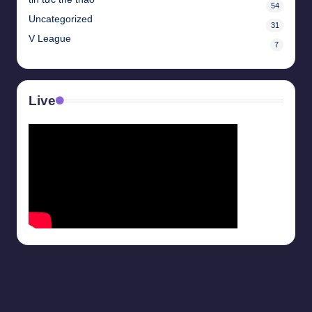
54
Uncategorized
31
V League
7
Live