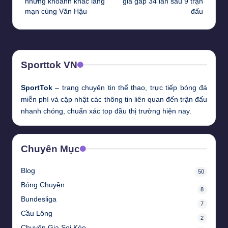
những khoảnh khắc lãng
giá gấp 34 lần sau 9 trận
mạn cùng Văn Hậu
đấu
Sporttok VN
SportTok
– trang chuyên tin thể thao, trực tiếp bóng đá
miễn phí và cập nhật các thông tin liên quan đến trận đấu
nhanh chóng, chuẩn xác top đầu thị trường hiện nay.
Chuyên Mục
Blog
50
Bóng Chuyền
8
Bundesliga
7
Cầu Lông
2
Chuyên Gia Soi Kèo