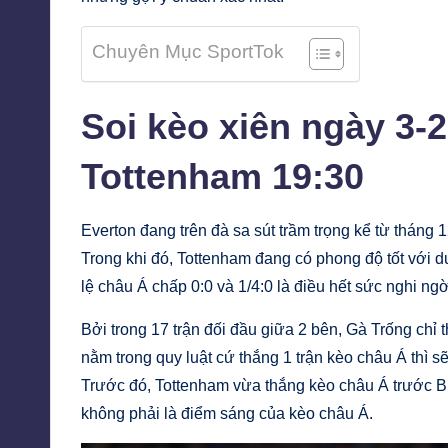
Chuyên Mục SportTok
Soi kèo xiên ngày 3-2
Tottenham 19:30
Everton đang trên đà sa sút trầm trọng kể từ tháng 12
Trong khi đó, Tottenham đang có phong độ tốt với duy
lệ châu Á chấp 0:0 và 1/4:0 là điều hết sức nghi ng
Bởi trong 17 trận đối đầu giữa 2 bên, Gà Trống chỉ 
nằm trong quy luật cứ thắng 1 trận kèo châu Á thì sẽ 
Trước đó, Tottenham vừa thắng kèo châu Á trước Bre
không phải là điểm sáng của kèo châu Á.