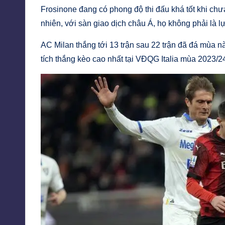
Frosinone đang có phong độ thi đấu khá tốt khi chư
nhiên, với sàn giao dịch châu Á, họ không phải là lự
AC Milan thắng tới 13 trận sau 22 trận đã đá mùa nà
tích thắng kèo cao nhất tại VĐQG Italia mùa 2023/2