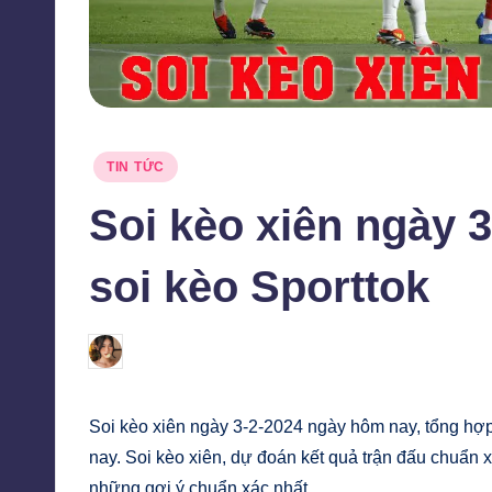
Posted
TIN TỨC
in
Soi kèo xiên ngày 
soi kèo Sporttok
3 Tháng 2, 2024
Tiểu Vy
Posted
by
Soi kèo xiên ngày 3-2-2024 ngày hôm nay, tổng hợ
nay. Soi kèo xiên, dự đoán kết quả trận đấu chuẩn 
những gợi ý chuẩn xác nhất.