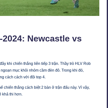
2-2024: Newcastle vs
ây khi chiến thắng liên tiếp 3 trận. Thầy trò HLV Rob
át ngoạn mục khỏi nhóm cầm đèn đỏ. Trong khi đó,
ng cách cách với đội top 4.
hể chiến thắng cách biệt 2 bàn ở trận đấu này. Vì vậy,
 khả thi hơn.