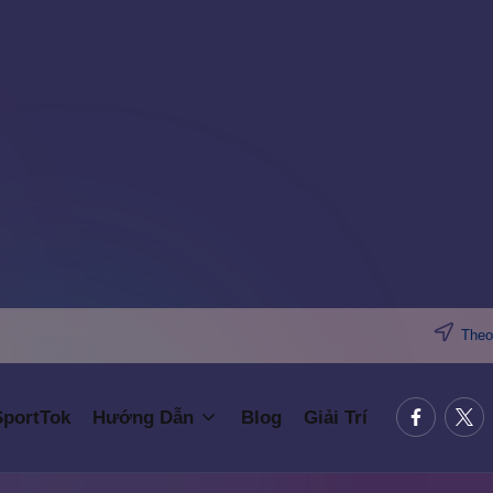
Theo
facebook.
twitt
SportTok
Hướng Dẫn
Blog
Giải Trí