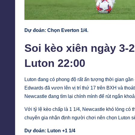
Dự đoán: Chọn Everton 1/4.
Soi kèo xiên ngày 3-
Luton 22:00
Luton đang có phong độ rất ấn tượng thời gian gần đ
Edwards đã vươn lên vị trí thứ 17 trên BXH và tho
Newcastle đang tìm lại chính mình để rút ngắn khoả
Với tỷ lệ kèo chấp là 1 1/4, Newcastle khó lòng có t
chuyên gia nhận định người chơi nên chọn Luton sẽ
Dự đoán: Luton +1 1/4