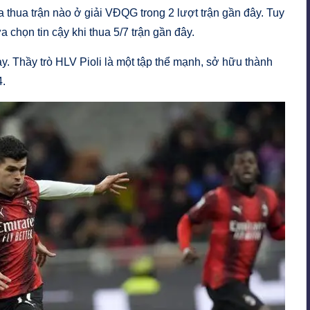
a thua trận nào ở giải VĐQG trong 2 lượt trận gần đây. Tuy
a chọn tin cậy khi thua 5/7 trận gần đây.
y. Thầy trò HLV Pioli là một tập thể mạnh, sở hữu thành
4.