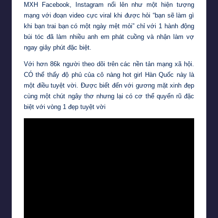
MXH Facebook, Instagram nổi lên như một hiện tượng
mạng với đoạn video cực viral khi được hỏi “bạn sẽ làm gì
khi bạn trai bạn có một ngày mệt mỏi” chỉ với 1 hành động
búi tóc đã làm nhiều anh em phát cuồng và nhận làm vợ
ngay giây phút đặc biệt.
Với hơn 86k người theo dõi trên các nền tản mạng xã hội.
CÓ thể thấy độ phủ của cô nàng hot girl Hàn Quốc này là
một điều tuyệt vời. Được biết đến với gương mặt xinh đẹp
cùng một chút ngây thơ nhưng lại có cơ thể quyến rũ đặc
biệt với vòng 1 đẹp tuyệt vời