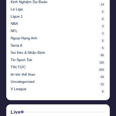
Kinh Nghiệm Dự Đoán
14
La Liga
5
Ligue 1
6
NBA
3
NFL
2
Ngoại Hạng Anh
5
Seria A
5
Soi Kèo & Nhận Định
85
Tin Sport Tok
116
TIN TỨC
263
tin tức thể thao
54
Uncategorized
31
V League
6
Live