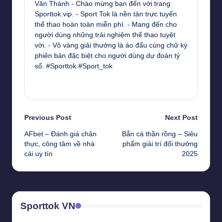
Văn Thành - Chào mừng bạn đến với trang
Sporttok.vip. - Sport Tok là nền tản trực tuyến
thể thao hoàn toàn miễn phí. - Mang đến cho
người dùng những trải nghiệm thể thao tuyệt
vời. - Vô vàng giải thưởng là áo đấu cùng chữ ký
phiên bản đặc biệt cho người dùng dự đoán tỷ
số. #Sporttok #Sport_tok
View All Posts
Post
Previous Post
Next Post
AFbet – Đánh giá chân
Bắn cá thần rồng – Siêu
navigation
thực, công tâm về nhà
phẩm giải trí đổi thưởng
cái uy tín
2025
Sporttok VN