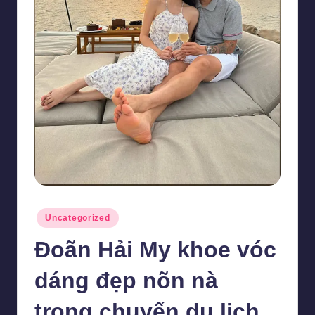
Posted
Uncategorized
in
Đoãn Hải My khoe vóc
dáng đẹp nõn nà
trong chuyến du lịch