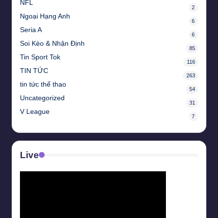
NFL
2
Ngoại Hạng Anh
6
Seria A
6
Soi Kèo & Nhận Định
85
Tin Sport Tok
116
TIN TỨC
263
tin tức thể thao
54
Uncategorized
31
V League
7
Live