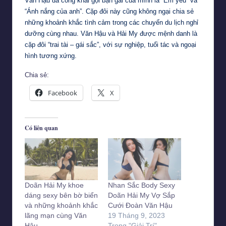
Văn Hậu đã công khai gọi bạn gái của mình là “Em yêu” và
“Ánh nắng của anh”. Cặp đôi này cũng không ngại chia sẻ
những khoảnh khắc tình cảm trong các chuyến du lịch nghỉ
dưỡng cùng nhau. Văn Hậu và Hải My được mệnh danh là
cặp đôi “trai tài – gái sắc”, với sự nghiệp, tuổi tác và ngoại
hình tương xứng.
Chia sẻ:
Facebook
X
Có liên quan
Doãn Hải My khoe
Nhan Sắc Body Sexy
dáng sexy bên bờ biển
Doãn Hải My Vợ Sắp
và những khoảnh khắc
Cưới Đoàn Văn Hậu
lãng mạn cùng Văn
19 Tháng 9, 2023
Hậu
Trong "Giải Trí"