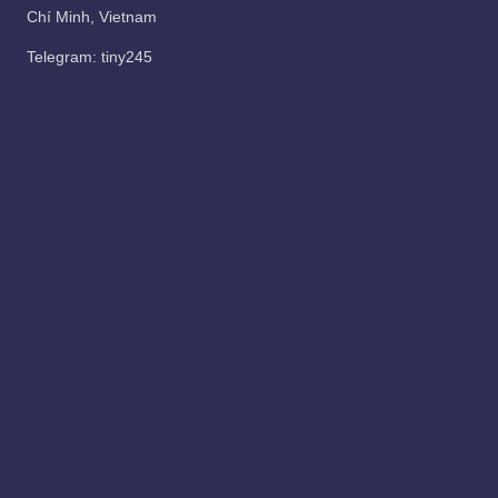
Chí Minh, Vietnam
Telegram:
tiny245
Liên Kết
1./
BeportSquad
2./
BootStup
3./
Esportgame.tv
4./
RAYbet