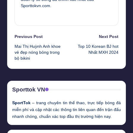
Sporttokvn.com.
View All Posts
Post
Previous Post
Next Post
Mai Thị Huỳnh Anh khoe
Top 10 Korean BJ hot
navigation
vẻ đẹp nóng bỏng trong
Nhất MXH 2024
bộ bikini
Sporttok VN
SportTok
– trang chuyên tin thể thao, trực tiếp bóng đá
miễn phí và cập nhật các thông tin liên quan đến trận đấu
nhanh chóng, chuẩn xác top đầu thị trường hiện nay.