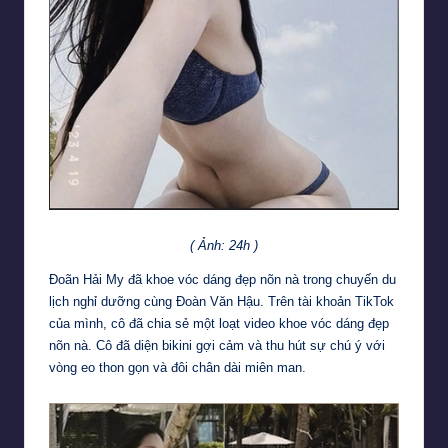
( Ảnh: 24h )
Đoãn Hải My đã khoe vóc dáng đẹp nõn nà trong chuyến du
lịch nghỉ dưỡng cùng Đoàn Văn Hậu. Trên tài khoản TikTok
của mình, cô đã chia sẻ một loạt video khoe vóc dáng đẹp
nõn nà. Cô đã diện bikini gợi cảm và thu hút sự chú ý với
vòng eo thon gọn và đôi chân dài miên man.