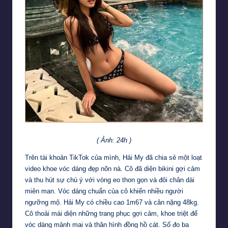
( Ảnh: 24h )
Trên tài khoản TikTok của mình, Hải My đã chia sẻ một loạt
video khoe vóc dáng đẹp nõn nà. Cô đã diện bikini gợi cảm
và thu hút sự chú ý với vòng eo thon gọn và đôi chân dài
miên man. Vóc dáng chuẩn của cô khiến nhiều người
ngưỡng mộ. Hải My có chiều cao 1m67 và cân nặng 48kg.
Cô thoải mái diện những trang phục gợi cảm, khoe triệt để
vóc dáng mảnh mai và thân hình đồng hồ cát. Số đo ba