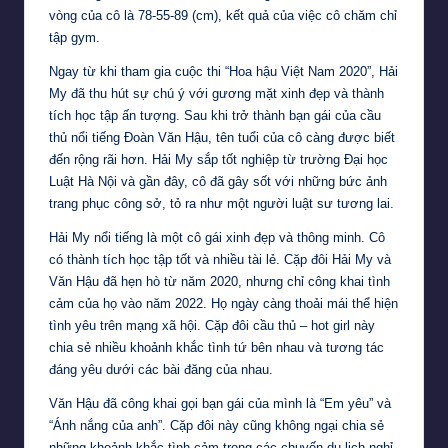
vòng của cô là 78-55-89 (cm), kết quả của việc cô chăm chỉ
tập gym.
Ngay từ khi tham gia cuộc thi “Hoa hậu Việt Nam 2020”, Hải
My đã thu hút sự chú ý với gương mặt xinh đẹp và thành
tích học tập ấn tượng. Sau khi trở thành bạn gái của cầu
thủ nổi tiếng Đoàn Văn Hậu, tên tuổi của cô càng được biết
đến rộng rãi hơn. Hải My sắp tốt nghiệp từ trường Đại học
Luật Hà Nội và gần đây, cô đã gây sốt với những bức ảnh
trang phục công sở, tỏ ra như một người luật sư tương lai.
Hải My nổi tiếng là một cô gái xinh đẹp và thông minh. Cô
có thành tích học tập tốt và nhiều tài lẻ. Cặp đôi Hải My và
Văn Hậu đã hẹn hò từ năm 2020, nhưng chỉ công khai tình
cảm của họ vào năm 2022. Họ ngày càng thoải mái thể hiện
tình yêu trên mạng xã hội. Cặp đôi cầu thủ – hot girl này
chia sẻ nhiều khoảnh khắc tình tứ bên nhau và tương tác
đáng yêu dưới các bài đăng của nhau.
Văn Hậu đã công khai gọi bạn gái của mình là “Em yêu” và
“Ánh nắng của anh”. Cặp đôi này cũng không ngại chia sẻ
những khoảnh khắc tình cảm trong các chuyến du lịch nghỉ