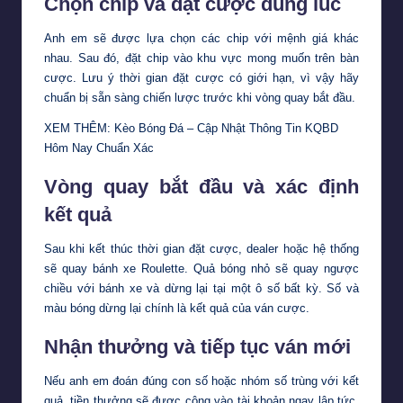
Chọn chip và đặt cược đúng lúc
Anh em sẽ được lựa chọn các chip với mệnh giá khác
nhau. Sau đó, đặt chip vào khu vực mong muốn trên bàn
cược. Lưu ý thời gian đặt cược có giới hạn, vì vậy hãy
chuẩn bị sẵn sàng chiến lược trước khi vòng quay bắt đầu.
XEM THÊM:
Kèo Bóng Đá – Cập Nhật Thông Tin KQBD
Hôm Nay Chuẩn Xác
Vòng quay bắt đầu và xác định
kết quả
Sau khi kết thúc thời gian đặt cược, dealer hoặc hệ thống
sẽ quay bánh xe Roulette. Quả bóng nhỏ sẽ quay ngược
chiều với bánh xe và dừng lại tại một ô số bất kỳ. Số và
màu bóng dừng lại chính là kết quả của ván cược.
Nhận thưởng và tiếp tục ván mới
Nếu anh em đoán đúng con số hoặc nhóm số trùng với kết
quả, tiền thưởng sẽ được cộng vào tài khoản ngay lập tức.