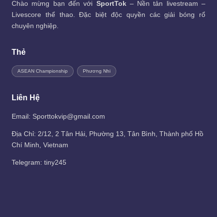
Chào mừng bạn đến với
SportTok
– Nền tản livestream –
Livescore thể thao. Đặc biệt độc quyền các giải bóng rổ
chuyên nghiệp.
Thẻ
ASEAN Championship
Phương Nhi
Liên Hệ
Email: Sporttokvip@gmail.com
Địa Chỉ: 2/12, 2 Tân Hải, Phường 13, Tân Bình, Thành phố Hồ
Chí Minh, Vietnam
Telegram:
tiny245