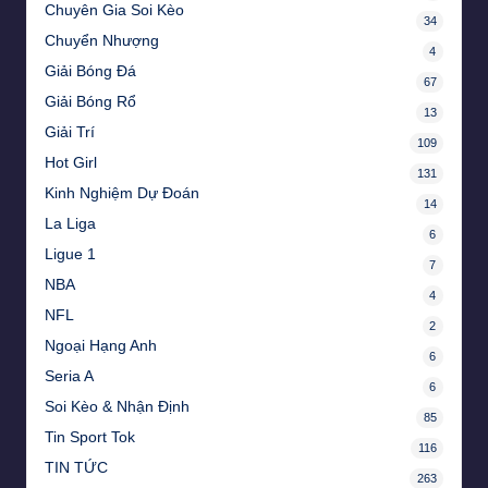
Chuyên Gia Soi Kèo
34
Chuyển Nhượng
4
Giải Bóng Đá
67
Giải Bóng Rổ
13
Giải Trí
109
Hot Girl
131
Kinh Nghiệm Dự Đoán
14
La Liga
6
Ligue 1
7
NBA
4
NFL
2
Ngoại Hạng Anh
6
Seria A
6
Soi Kèo & Nhận Định
85
Tin Sport Tok
116
TIN TỨC
263