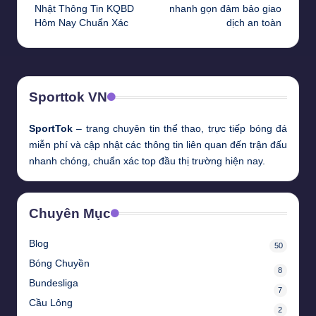
navigation
Nhật Thông Tin KQBD
nhanh gọn đảm bảo giao
Hôm Nay Chuẩn Xác
dịch an toàn
Sporttok VN
SportTok
– trang chuyên tin thể thao, trực tiếp bóng đá
miễn phí và cập nhật các thông tin liên quan đến trận đấu
nhanh chóng, chuẩn xác top đầu thị trường hiện nay.
Chuyên Mục
Blog
50
Bóng Chuyền
8
Bundesliga
7
Cầu Lông
2