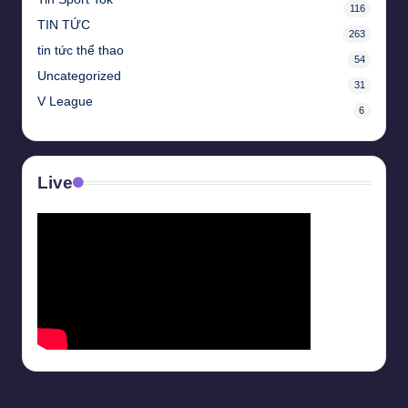
116
TIN TỨC
263
tin tức thể thao
54
Uncategorized
31
V League
6
Live