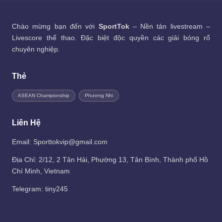
Chào mừng bạn đến với
SportTok
– Nền tản livestream –
Livescore thể thao. Đặc biệt độc quyền các giải bóng rổ
chuyên nghiệp.
Thẻ
ASEAN Championship
Phương Nhi
Liên Hệ
Email: Sporttokvip@gmail.com
Địa Chỉ: 2/12, 2 Tân Hải, Phường 13, Tân Bình, Thành phố Hồ
Chí Minh, Vietnam
Telegram:
tiny245