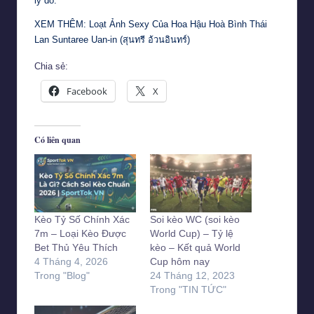
lý do.
XEM THÊM:
Loạt Ảnh Sexy Của Hoa Hậu Hoà Bình Thái
Lan Suntaree Uan-in (สุนทรี อ้วนอินทร์)
Chia sẻ:
Facebook
X
Có liên quan
Kèo Tỷ Số Chính Xác
Soi kèo WC (soi kèo
7m – Loại Kèo Được
World Cup) – Tỷ lệ
Bet Thủ Yêu Thích
kèo – Kết quả World
4 Tháng 4, 2026
Cup hôm nay
Trong "Blog"
24 Tháng 12, 2023
Trong "TIN TỨC"