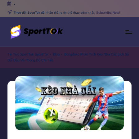
-
Skip
Theo dõi SportTok để nhận thông tin thể thao sớm nhất.
Subscribe Now!
to
content
S
Trực
tiếp
p
Tin Tức SportTok
SportTok
-
Blog
-
Bongdako Phân Tích Kèo Nhà Cái: Lịch Sử
bóng
Đối Đầu Và Phong Độ Chi Tiết
o
đá
miễn
rt
phí
T
o
k
V
N