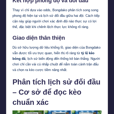
Kết hợp phong độ và đối đầu
Thay vì chỉ dựa vào odds, Bongdako phân tích song song
phong độ hiện tại và lịch sử đối đầu giữa hai đội. Cách tiếp
cận này giúp người chơi xác định đội nào thực sự có lợi
thế, đặc biệt khi chênh lệch thực lực không rõ ràng.
Giao diện thân thiện
Dù sở hữu lượng dữ liệu khổng lồ, giao diện của Bongdako
vẫn được tối ưu trực quan, hiển thị rõ ràng từ
tỷ lệ kèo
bóng đá
, lịch sử biến động đến thống kê bàn thắng. Người
chơi chỉ cần vài cú nhấp chuột để nắm toàn cảnh trận đấu
và chọn ra kèo cược tiềm năng nhất.
Phân tích lịch sử đối đầu
– Cơ sở để đọc kèo
chuẩn xác