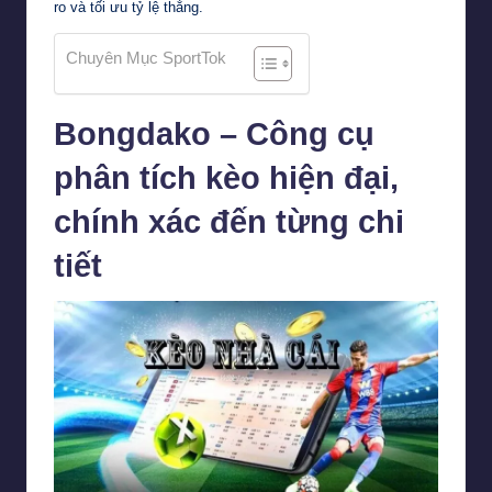
ro và tối ưu tỷ lệ thắng.
Chuyên Mục SportTok
Bongdako – Công cụ
phân tích kèo hiện đại,
chính xác đến từng chi
tiết