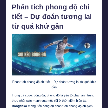
Phân tích phong độ chi
tiết – Dự đoán tương lai
từ quá khứ gần
Phân tích phong độ chi tiết – Dự đoán tương lai từ quá khứ
gần
Trong cá cược bóng đá, phong độ là yếu tố phản ánh trung
thực nhất sức mạnh của một đội ở thời điểm hiện tại.
Bongdako
mang đến công cụ phân tích phong độ chuyên