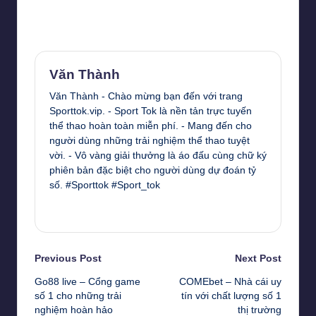
Last updated on 11 Tháng 7, 2024
Văn Thành
Văn Thành - Chào mừng bạn đến với trang
Sporttok.vip. - Sport Tok là nền tản trực tuyến
thể thao hoàn toàn miễn phí. - Mang đến cho
người dùng những trải nghiệm thể thao tuyệt
vời. - Vô vàng giải thưởng là áo đấu cùng chữ ký
phiên bản đặc biệt cho người dùng dự đoán tỷ
số. #Sporttok #Sport_tok
View All Posts
Post
Previous Post
Next Post
Go88 live – Cổng game
COMEbet – Nhà cái uy
navigation
số 1 cho những trải
tín với chất lượng số 1
nghiệm hoàn hảo
thị trường