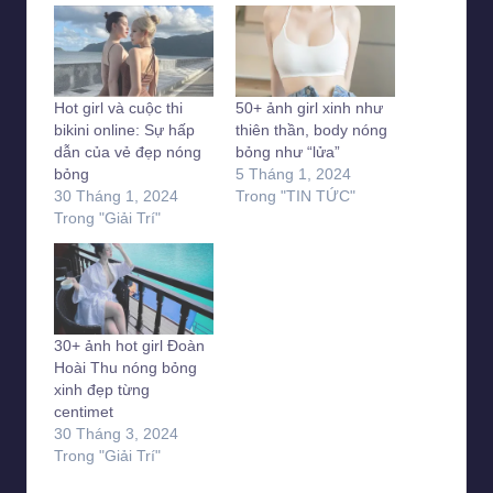
Hot girl và cuộc thi
50+ ảnh girl xinh như
bikini online: Sự hấp
thiên thần, body nóng
dẫn của vẻ đẹp nóng
bỏng như “lửa”
bỏng
5 Tháng 1, 2024
30 Tháng 1, 2024
Trong "TIN TỨC"
Trong "Giải Trí"
30+ ảnh hot girl Đoàn
Hoài Thu nóng bỏng
xinh đẹp từng
centimet
30 Tháng 3, 2024
Trong "Giải Trí"