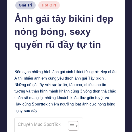
Posted
Giải Trí
Hot Girl
in
Ảnh gái tây bikini đẹp
nóng bỏng, sexy
quyến rũ đầy tự tin
Tiểu Vy
7 Tháng 2, 2024
Posted
by
Bên cạnh những hình ảnh gái xinh bikini từ người đẹp châu
Á thì nhiều anh em cũng yêu thích ảnh gái Tây bikini.
Những cô gái tây với sự tự tin, táo bạo, chiều cao ấn
tượng và thân hình mảnh khảnh cùng 3 vòng thon thả chắc
chắn sẽ mang lại những khoảnh khắc thư giãn tuyệt vời.
Hãy cùng
Sporttok
chiêm ngưỡng loạt ảnh cực nóng bỏng
ngay sau đây.
Chuyên Mục SportTok