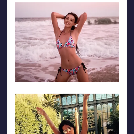
Bộ bikini đa sắc màu giúp người đẹp nổi bật giữa trời mây u ám