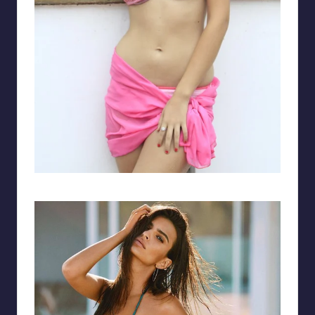
Ảnh gái tây mặc bikini với gương mặt xinh đẹp đậm nét Á Đông