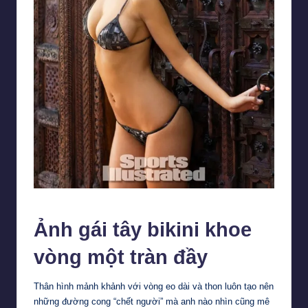
Gái xinh với body nóng bỏng tay
Ảnh gái tây bikini khoe
vòng một tràn đầy
Thân hình mảnh khảnh với vòng eo dài và thon luôn tạo nên
những đường cong “chết người” mà anh nào nhìn cũng mê