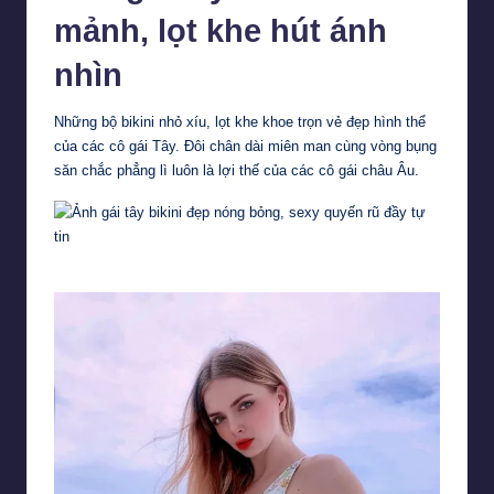
mảnh, lọt khe hút ánh
nhìn
Những bộ bikini nhỏ xíu, lọt khe khoe trọn vẻ đẹp hình thể
của các cô gái Tây. Đôi chân dài miên man cùng vòng bụng
săn chắc phẳng lì luôn là lợi thế của các cô gái châu Âu.
Ảnh gái tây mặc bikini với mái tóc vàng và gương mặt khả ái