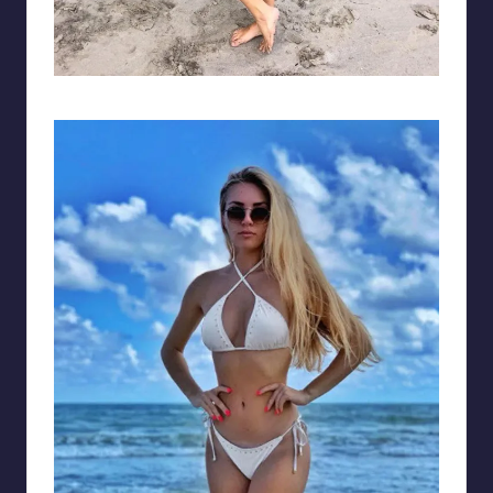
Gương mặt xinh đẹp với đôi chân dài miên man thu hút ánh nhìn