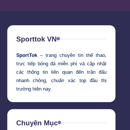
Sporttok VN
SportTok
– trang chuyên tin thể thao,
trực tiếp bóng đá miễn phí và cập nhật
các thông tin liên quan đến trận đấu
nhanh chóng, chuẩn xác top đầu thị
trường hiện nay.
Chuyên Mục