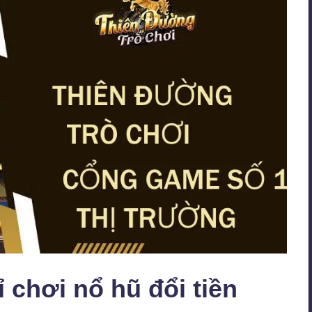
 chơi nổ hũ đổi tiền