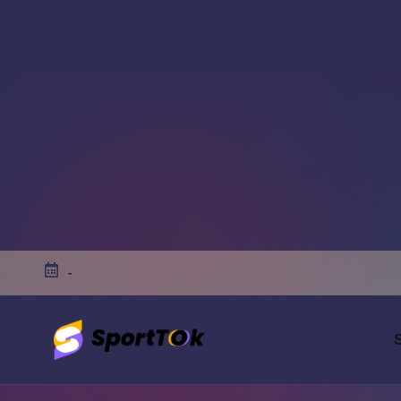
-
Skip
to
content
S
Trực