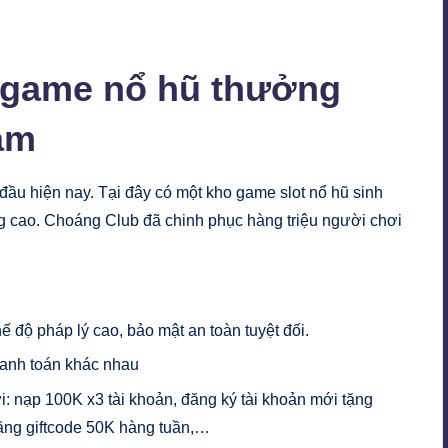
 game nổ hũ thưởng
Nam
ầu hiện nay. Tại đây có một kho game slot nổ hũ sinh
ởng cao. Choáng Club đã chinh phục hàng triệu người chơi
ế độ pháp lý cao, bảo mật an toàn tuyệt đối.
thanh toán khác nhau
i: nạp 100K x3 tài khoản, đăng ký tài khoản mới tặng
ặng giftcode 50K hàng tuần,…