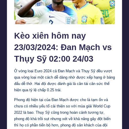
Kèo xiên hôm nay
23/03/2024: Đan Mạch vs
Thụy Sỹ 02:00 24/03
Ở vòng loại Euro 2024 cả Đan Mạch và Thụy Sỹ đều vượt
qua vòng loại một cách dễ dàng nhờ được xếp hạng ở bảng
đấu dễ thở. Hai đội được đánh giá là cân tài cân sức thể
hiện qua tỷ lệ chấp 0.25 trái.
Phong độ hiện tại của Đan Mạch được cho là tạm ổn và
chưa có nhiều yếu tố cải thiện so với mùa giải World Cup
2022 là bao. Thụy Sỹ cũng trong hoàn cảnh tương tự,
phong độ khá trồi sụt nhưng xét về khả năng gây đột biến
thì họ có phần tiến bộ hơn, phong độ sân khách của đội