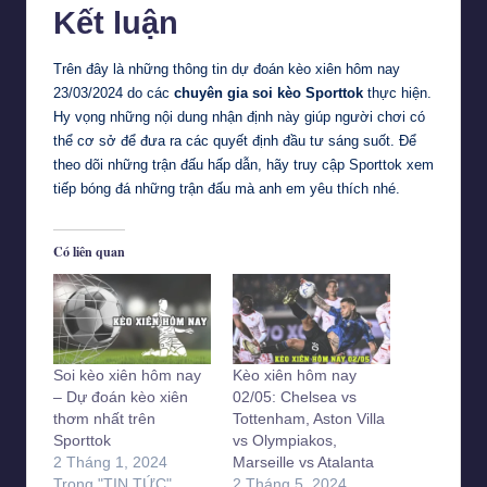
Kết luận
Trên đây là những thông tin dự đoán kèo xiên hôm nay
23/03/2024 do các
chuyên gia soi kèo Sporttok
thực hiện.
Hy vọng những nội dung nhận định này giúp người chơi có
thể cơ sở để đưa ra các quyết định đầu tư sáng suốt. Để
theo dõi những trận đấu hấp dẫn, hãy truy cập Sporttok xem
tiếp bóng đá những trận đấu mà anh em yêu thích nhé.
Có liên quan
Soi kèo xiên hôm nay
Kèo xiên hôm nay
– Dự đoán kèo xiên
02/05: Chelsea vs
thơm nhất trên
Tottenham, Aston Villa
Sporttok
vs Olympiakos,
2 Tháng 1, 2024
Marseille vs Atalanta
Trong "TIN TỨC"
2 Tháng 5, 2024