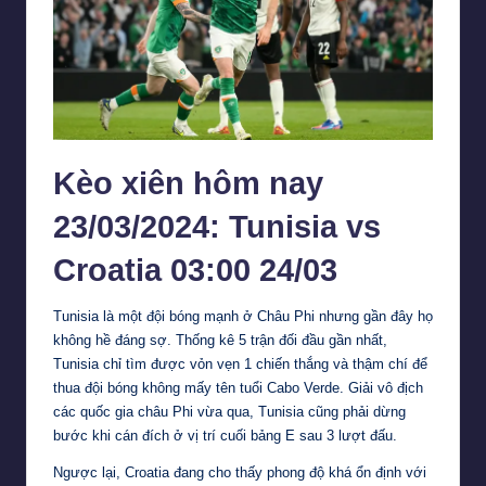
Kèo xiên hôm nay
23/03/2024: Tunisia vs
Croatia 03:00 24/03
Tunisia là một đội bóng mạnh ở Châu Phi nhưng gần đây họ
không hề đáng sợ. Thống kê 5 trận đối đầu gần nhất,
Tunisia chỉ tìm được vỏn vẹn 1 chiến thắng và thậm chí để
thua đội bóng không mấy tên tuổi Cabo Verde. Giải vô địch
các quốc gia châu Phi vừa qua, Tunisia cũng phải dừng
bước khi cán đích ở vị trí cuối bảng E sau 3 lượt đấu.
Ngược lại, Croatia đang cho thấy phong độ khá ổn định với