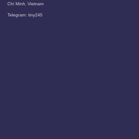
Chí Minh, Vietnam
Telegram:
tiny245
Liên Kết
1./
BeportSquad
2./
BootStup
3./
Esportgame.tv
4./
RAYbet