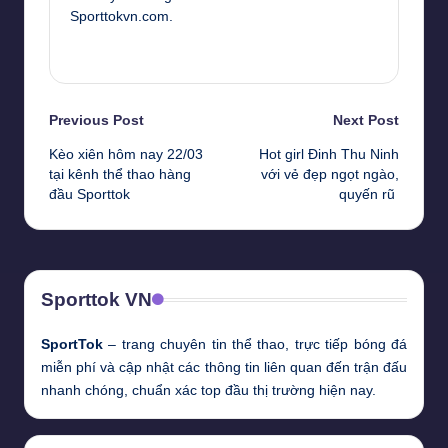
Sporttokvn.com.
View All Posts
Post
Previous Post
Next Post
Kèo xiên hôm nay 22/03
Hot girl Đinh Thu Ninh
navigation
tại kênh thể thao hàng
với vẻ đẹp ngọt ngào,
đầu Sporttok
quyến rũ
Sporttok VN
SportTok
– trang chuyên tin thể thao, trực tiếp bóng đá
miễn phí và cập nhật các thông tin liên quan đến trận đấu
nhanh chóng, chuẩn xác top đầu thị trường hiện nay.