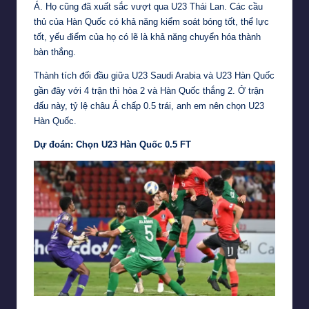
Á. Họ cũng đã xuất sắc vượt qua U23 Thái Lan. Các cầu
thủ của Hàn Quốc có khả năng kiểm soát bóng tốt, thể lực
tốt, yếu điểm của họ có lẽ là khả năng chuyển hóa thành
bàn thắng.
Thành tích đối đầu giữa U23 Saudi Arabia và U23 Hàn Quốc
gần đây với 4 trận thì hòa 2 và Hàn Quốc thắng 2. Ở trận
đấu này, tỷ lệ châu Á chấp 0.5 trái, anh em nên chọn U23
Hàn Quốc.
Dự đoán: Chọn U23 Hàn Quốc 0.5 FT