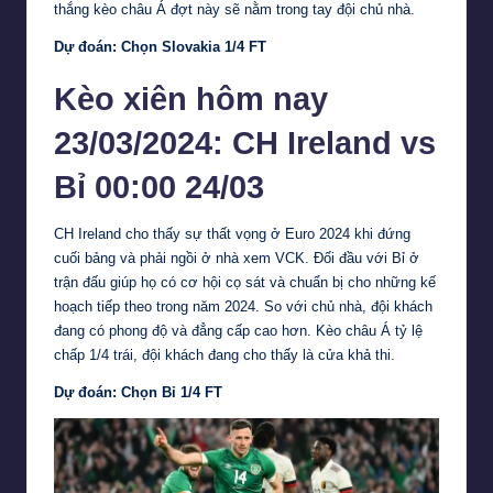
thắng kèo châu Á đợt này sẽ nằm trong tay đội chủ nhà.
Dự đoán: Chọn Slovakia 1/4 FT
Kèo xiên hôm nay
23/03/2024: CH Ireland vs
Bỉ 00:00 24/03
CH Ireland cho thấy sự thất vọng ở Euro 2024 khi đứng
cuối bảng và phải ngồi ở nhà xem VCK. Đối đầu với Bỉ ở
trận đấu giúp họ có cơ hội cọ sát và chuẩn bị cho những kế
hoạch tiếp theo trong năm 2024. So với chủ nhà, đội khách
đang có phong độ và đẳng cấp cao hơn. Kèo châu Á tỷ lệ
chấp 1/4 trái, đội khách đang cho thấy là cửa khả thi.
Dự đoán: Chọn Bỉ 1/4 FT