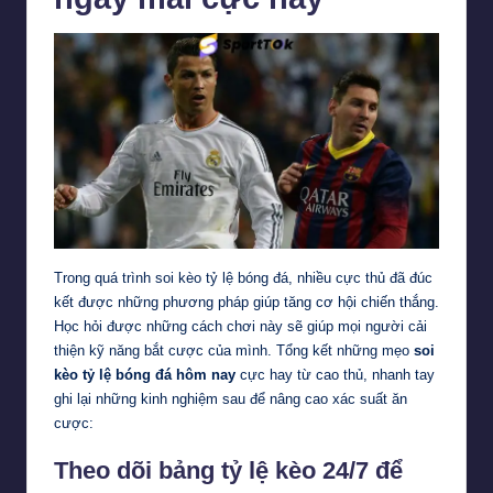
Trong quá trình soi kèo tỷ lệ bóng đá, nhiều cực thủ đã đúc
kết được những phương pháp giúp tăng cơ hội chiến thắng.
Học hỏi được những cách chơi này sẽ giúp mọi người cải
thiện kỹ năng bắt cược của mình. Tổng kết những mẹo
soi
kèo tỷ lệ bóng đá hôm nay
cực hay từ cao thủ, nhanh tay
ghi lại những kinh nghiệm sau để nâng cao xác suất ăn
cược:
Theo dõi bảng tỷ lệ kèo 24/7 để