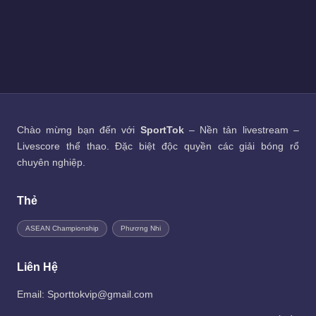
Chào mừng bạn đến với
SportTok
– Nền tản livestream –
Livescore thể thao. Đặc biệt độc quyền các giải bóng rổ
chuyên nghiệp.
Thẻ
ASEAN Championship
Phương Nhi
Liên Hệ
Email: Sporttokvip@gmail.com