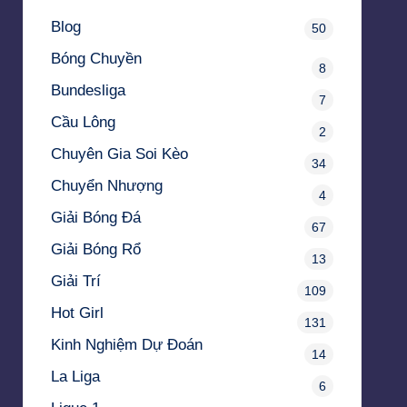
Blog
50
Bóng Chuyền
8
Bundesliga
7
Cầu Lông
2
Chuyên Gia Soi Kèo
34
Chuyển Nhượng
4
Giải Bóng Đá
67
Giải Bóng Rổ
13
Giải Trí
109
Hot Girl
131
Kinh Nghiệm Dự Đoán
14
La Liga
6