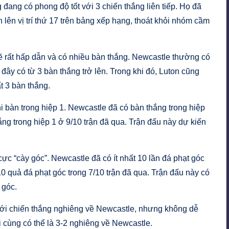
đang có phong độ tốt với 3 chiến thắng liên tiếp. Họ đã
lên vị trí thứ 17 trên bảng xếp hạng, thoát khỏi nhóm cầm
 rất hấp dẫn và có nhiều bàn thắng. Newcastle thường có
đây có từ 3 bàn thắng trở lên. Trong khi đó, Luton cũng
t 3 bàn thắng.
 bàn trong hiệp 1. Newcastle đã có bàn thắng trong hiệp
hắng trong hiệp 1 ở 9/10 trận đã qua. Trận đấu này dự kiến
ực “cày góc”. Newcastle đã có ít nhất 10 lần đá phạt góc
t 10 quả đá phạt góc trong 7/10 trận đã qua. Trận đấu này có
 góc.
với chiến thắng nghiêng về Newcastle, nhưng không dễ
i cùng có thể là 3-2 nghiêng về Newcastle.