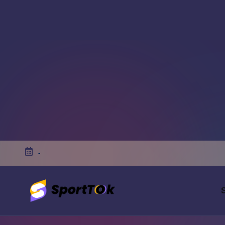
-
Skip
to
content
S
Trực