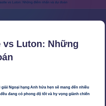
astle vs Luton: Những điểm nhấn và dự đoán
e vs Luton: Những
oán
3 giải Ngoại hạng Anh hứa hẹn sẽ mang đến nhiều
đều đang có phong độ tốt và hy vọng giành chiến