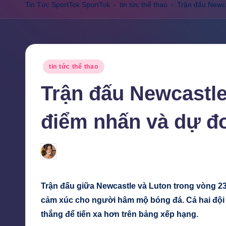
tiếp
p
Tin Tức SportTok
SportTok
-
tin tức thể thao
-
Trận đấu Newc
bóng
o
đá
miễn
rt
phí
Posted
tin tức thể thao
T
in
Trận đấu Newcastl
o
k
điểm nhấn và dự đ
V
9 Tháng 2, 2024
Tiểu Vy
N
Posted
by
Trận đấu giữa Newcastle và Luton trong vòng 2
cảm xúc cho người hâm mộ bóng đá. Cả hai đội 
thắng để tiến xa hơn trên bảng xếp hạng.