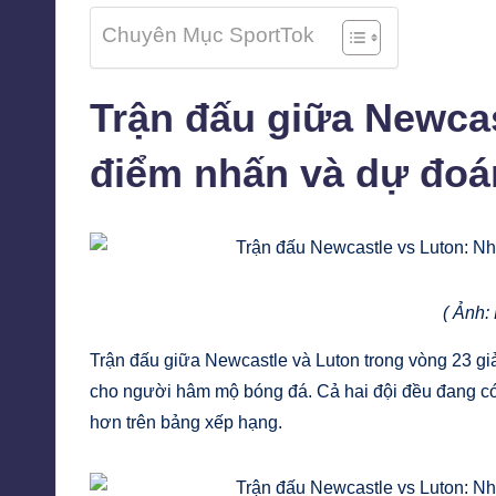
Chuyên Mục SportTok
Trận đấu giữa Newca
điểm nhấn và dự đoá
( Ảnh:
Trận đấu giữa Newcastle và Luton trong vòng 23 g
cho người hâm mộ bóng đá. Cả hai đội đều đang có 
hơn trên bảng xếp hạng.