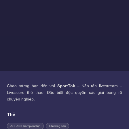
Chào mừng bạn đến với
SportTok
– Nền tản livestream –
Livescore thể thao. Đặc biệt độc quyền các giải bóng rổ
chuyên nghiệp.
Thẻ
ASEAN Championship
Phương Nhi