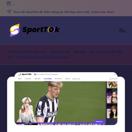
-
Skip
Theo dõi SportTok để nhận thông tin thể thao sớm nhất.
Subscribe Now!
to
content
S
Trực
tiếp
p
Tin Tức SportTok
SportTok
-
Giải Bóng Đá
-
Sporttok – Link xem bóng đá miễn
bóng
phí – Xem trực tiếp bóng đá chất lượng cao
o
đá
miễn
rt
phí
T
o
k
V
N