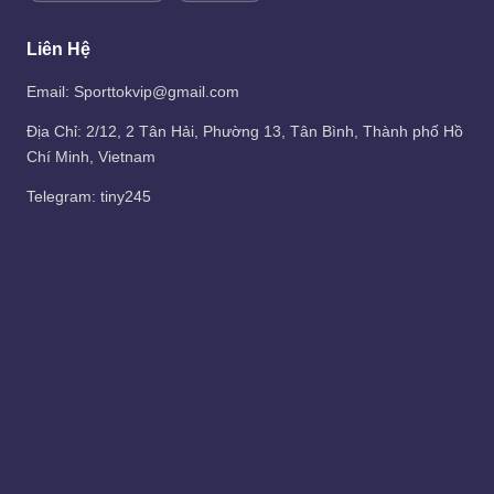
Liên Hệ
Email: Sporttokvip@gmail.com
Địa Chỉ: 2/12, 2 Tân Hải, Phường 13, Tân Bình, Thành phố Hồ
Chí Minh, Vietnam
Telegram:
tiny245
Liên Kết
1./
BeportSquad