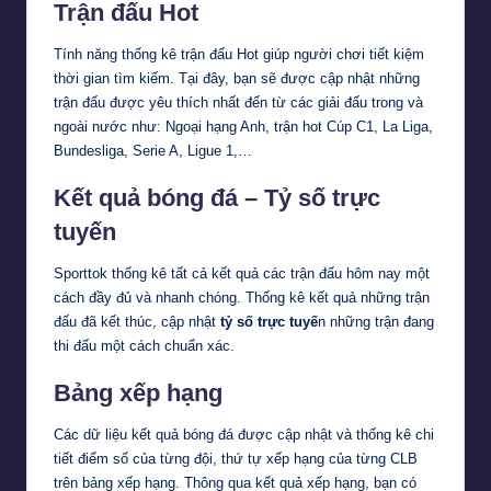
Trận đấu Hot
Tính năng thống kê trận đấu Hot giúp người chơi tiết kiệm
thời gian tìm kiếm. Tại đây, bạn sẽ được cập nhật những
trận đấu được yêu thích nhất đến từ các giải đấu trong và
ngoài nước như: Ngoại hạng Anh, trận hot Cúp C1, La Liga,
Bundesliga, Serie A, Ligue 1,…
Kết quả bóng đá – Tỷ số trực
tuyến
Sporttok thống kê tất cả kết quả các trận đấu hôm nay một
cách đầy đủ và nhanh chóng. Thống kê kết quả những trận
đấu đã kết thúc, cập nhật
tỷ số trực tuyế
n những trận đang
thi đấu một cách chuẩn xác.
Bảng xếp hạng
Các dữ liệu kết quả bóng đá được cập nhật và thống kê chi
tiết điểm số của từng đội, thứ tự xếp hạng của từng CLB
trên bảng xếp hạng. Thông qua kết quả xếp hạng, bạn có