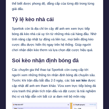
thể biết được phong độ, đẳng cấp của từng đội trong từng
giải đấu.
Tỷ lệ kèo nhà cái
Sporttok còn là địa chỉ tin cậy để anh em xem trực tiếp
bóng đá kèo nhà cái uy tín từ những nhà cái hàng đầu. Nhờ
tính năng cập nhật tự động và liên tục, mọi biến động kèo
cược đều được hiển thị ngay trên hệ thống. Giúp người
chơi nhận diện kèo thơm và lựa chọn đặt cược hiệu quả.
Soi kèo nhận định bóng đá
Các chuyên gia thể thao tại Sporttok còn cung cấp tới
người xem những thông tin nhận định bóng đá chuyên sâu.
Trước khi trận đấu bắt đầu 2-3 ngày, các bài
soi kèo
được
cập nhật để anh em tham khảo. Vừa xem trực tiếp bóng đá
vừa tranh thủ phân tích trận đấu và đặt cược là trải nghiệm
thú vị và hấp dẫn với bất cứ ai đam mê bộ môn này.