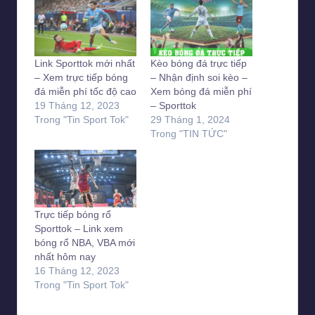
Link Sporttok mới nhất
Kèo bóng đá trực tiếp
– Xem trực tiếp bóng
– Nhận định soi kèo –
đá miễn phí tốc độ cao
Xem bóng đá miễn phí
19 Tháng 12, 2023
– Sporttok
Trong "Tin Sport Tok"
29 Tháng 1, 2024
Trong "TIN TỨC"
Trực tiếp bóng rổ
Sporttok – Link xem
bóng rổ NBA, VBA mới
nhất hôm nay
16 Tháng 12, 2023
Trong "Tin Sport Tok"