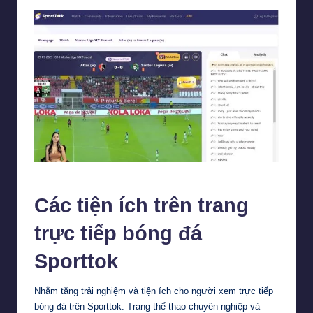
Các tiện ích trên trang
trực tiếp bóng đá
Sporttok
Nhằm tăng trải nghiệm và tiện ích cho người xem trực tiếp
bóng đá trên Sporttok. Trang thể thao chuyên nghiệp và