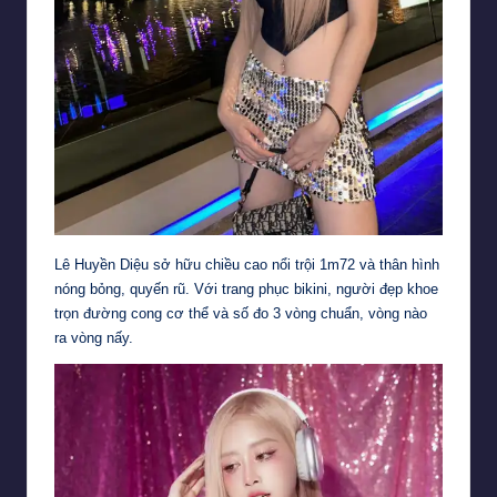
Lê Huyền Diệu sở hữu chiều cao nổi trội 1m72 và thân hình
nóng bỏng, quyến rũ. Với trang phục bikini, người đẹp khoe
trọn đường cong cơ thể và số đo 3 vòng chuẩn, vòng nào
ra vòng nấy.