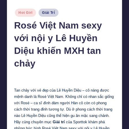
Posted
Hot Girl
Giải Trí
in
Rosé Việt Nam sexy
với nội y Lê Huyền
Diệu khiến MXH tan
chảy
Tiểu Vy
7 Tháng 3, 2024
Posted
by
Tan chảy với vẻ đẹp của Lê Huyền Diệu – cô nàng được
mệnh danh là Rosé Việt Nam. Không chỉ có nhan sắc giống
với Rosé – ca sĩ đình đám người Hàn cô còn có phong
cách thời trang đỉnh tương tự. Dù ở phong cách thời trang
nào Lê Huyền Diệu cũng thể hiện gu ăn mặc sang chảnh.
Hãy cùng chuyên mục
Giải trí
của Sporttok khám phá
những bức hình Rosé Việt Nam sexy với nội y Lê Huyền