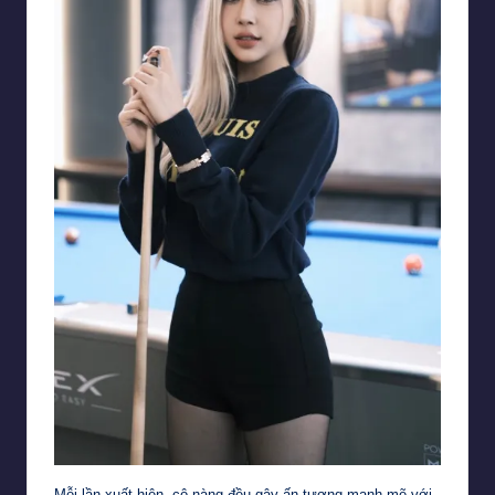
Mỗi lần xuất hiện, cô nàng đều gây ấn tượng mạnh mẽ với