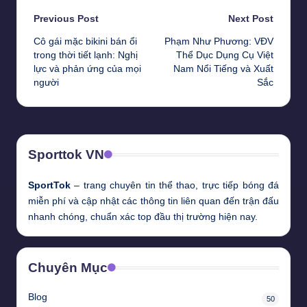
Post
Previous Post
Next Post
Cô gái mặc bikini bán ổi
Phạm Như Phương: VĐV
navigation
trong thời tiết lạnh: Nghị
Thể Dục Dụng Cụ Việt
lực và phản ứng của mọi
Nam Nổi Tiếng và Xuất
người
Sắc
Sporttok VN
SportTok
– trang chuyên tin thể thao, trực tiếp bóng đá
miễn phí và cập nhật các thông tin liên quan đến trận đấu
nhanh chóng, chuẩn xác top đầu thị trường hiện nay.
Chuyên Mục
Blog
50