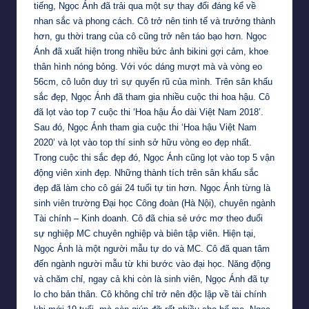
tiếng, Ngọc Ánh đã trải qua một sự thay đổi đáng kể về
nhan sắc và phong cách. Cô trở nên tinh tế và trưởng thành
hơn, gu thời trang của cô cũng trở nên táo bạo hơn. Ngọc
Ánh đã xuất hiện trong nhiều bức ảnh bikini gợi cảm, khoe
thân hình nóng bỏng. Với vóc dáng mượt mà và vòng eo
56cm, cô luôn duy trì sự quyến rũ của mình. Trên sân khấu
sắc đẹp, Ngọc Ánh đã tham gia nhiều cuộc thi hoa hậu. Cô
đã lọt vào top 7 cuộc thi ‘Hoa hậu Áo dài Việt Nam 2018’.
Sau đó, Ngọc Ánh tham gia cuộc thi ‘Hoa hậu Việt Nam
2020’ và lọt vào top thí sinh sở hữu vòng eo đẹp nhất.
Trong cuộc thi sắc đẹp đó, Ngọc Ánh cũng lọt vào top 5 vận
động viên xinh đẹp. Những thành tích trên sân khấu sắc
đẹp đã làm cho cô gái 24 tuổi tự tin hơn. Ngọc Ánh từng là
sinh viên trường Đại học Công đoàn (Hà Nội), chuyên ngành
Tài chính – Kinh doanh. Cô đã chia sẻ ước mơ theo đuổi
sự nghiệp MC chuyên nghiệp và biên tập viên. Hiện tại,
Ngọc Ánh là một người mẫu tự do và MC. Cô đã quan tâm
đến ngành người mẫu từ khi bước vào đại học. Năng động
và chăm chỉ, ngay cả khi còn là sinh viên, Ngọc Ánh đã tự
lo cho bản thân. Cô không chỉ trở nên độc lập về tài chính