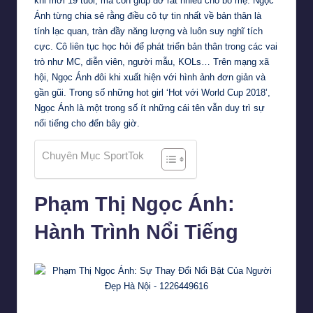
khi mới 19 tuổi, mà còn giúp đỡ rất nhiều cho bố mẹ. Ngọc
Ánh từng chia sẻ rằng điều cô tự tin nhất về bản thân là
tính lạc quan, tràn đầy năng lượng và luôn suy nghĩ tích
cực. Cô liên tục học hỏi để phát triển bản thân trong các vai
trò như MC, diễn viên, người mẫu, KOLs… Trên mạng xã
hội, Ngọc Ánh đôi khi xuất hiện với hình ảnh đơn giản và
gần gũi. Trong số những hot girl ‘Hot với World Cup 2018’,
Ngọc Ánh là một trong số ít những cái tên vẫn duy trì sự
nổi tiếng cho đến bây giờ.
Chuyên Mục SportTok
Phạm Thị Ngọc Ánh:
Hành Trình Nổi Tiếng