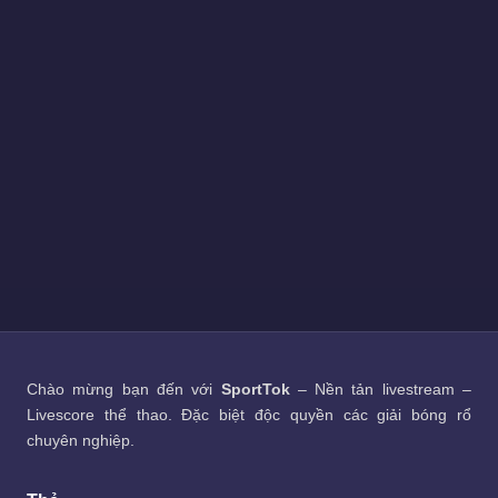
Chào mừng bạn đến với
SportTok
– Nền tản livestream –
Livescore thể thao. Đặc biệt độc quyền các giải bóng rổ
chuyên nghiệp.