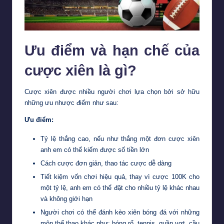
Ưu điểm và hạn chế của
cược xiên là gì?
Cược xiên được nhiều người chơi lựa chọn bởi sở hữu
những ưu nhược điểm như sau:
Ưu điểm:
Tỷ lệ thắng cao, nếu như thắng một đơn cược xiên
anh em có thể kiếm được số tiền lớn
Cách cược đơn giản, thao tác cược dễ dàng
Tiết kiệm vốn chơi hiệu quả, thay vì cược 100K cho
một tỷ lệ, anh em có thể đặt cho nhiều tỷ lệ khác nhau
và không giới hạn
Người chơi có thể đánh kèo xiên bóng đá với những
môn thể thao khác như: bóng rổ, tennis, quần vợt, cầu