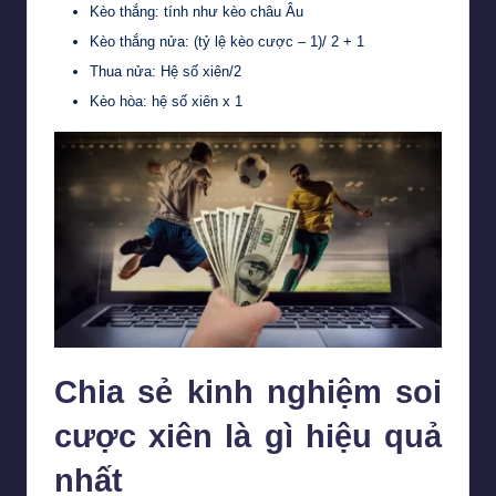
Kèo thắng: tính như kèo châu Âu
Kèo thắng nửa: (tỷ lệ kèo cược – 1)/ 2 + 1
Thua nửa: Hệ số xiên/2
Kèo hòa: hệ số xiên x 1
Chia sẻ kinh nghiệm soi
cược xiên là gì hiệu quả
nhất