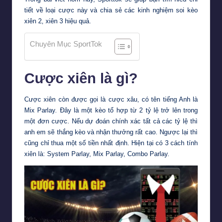
tiết về loại cược này và chia sẻ các kinh nghiệm soi kèo
xiên 2, xiên 3 hiệu quả.
Chuyên Mục SportTok
Cược xiên là gì?
Cược xiên còn được gọi là cược xâu, có tên tiếng Anh là
Mix Parlay. Đây là một kèo tổ hợp từ 2 tỷ lệ trở lên trong
một đơn cược. Nếu dự đoán chính xác tất cả các tỷ lệ thì
anh em sẽ thắng kèo và nhận thưởng rất cao. Ngược lại thì
cũng chỉ thua một số tiền nhất định. Hiện tại có 3 cách tính
xiên là: System Parlay, Mix Parlay, Combo Parlay.