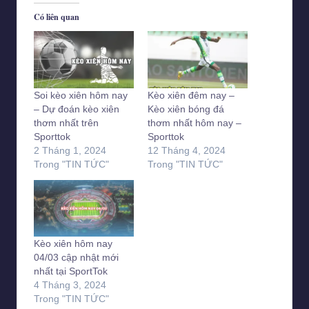
Có liên quan
Soi kèo xiên hôm nay
Kèo xiên đêm nay –
– Dự đoán kèo xiên
Kèo xiên bóng đá
thơm nhất trên
thơm nhất hôm nay –
Sporttok
Sporttok
2 Tháng 1, 2024
12 Tháng 4, 2024
Trong "TIN TỨC"
Trong "TIN TỨC"
Kèo xiên hôm nay
04/03 cập nhật mới
nhất tại SportTok
4 Tháng 3, 2024
Trong "TIN TỨC"