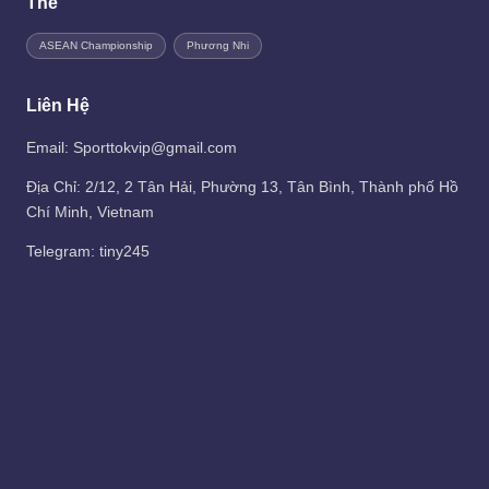
Thẻ
ASEAN Championship
Phương Nhi
Liên Hệ
Email: Sporttokvip@gmail.com
Địa Chỉ: 2/12, 2 Tân Hải, Phường 13, Tân Bình, Thành phố Hồ
Chí Minh, Vietnam
Telegram:
tiny245