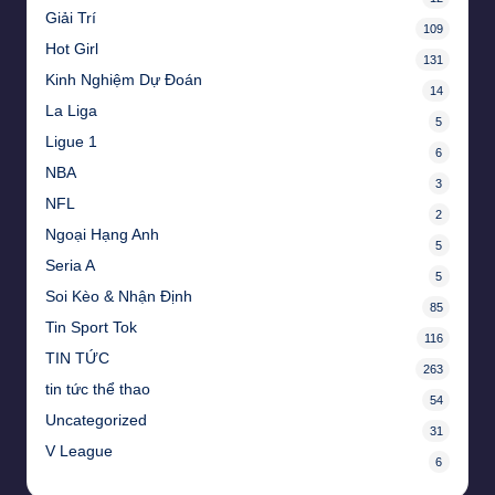
Giải Trí
109
Hot Girl
131
Kinh Nghiệm Dự Đoán
14
La Liga
5
Ligue 1
6
NBA
3
NFL
2
Ngoại Hạng Anh
5
Seria A
5
Soi Kèo & Nhận Định
85
Tin Sport Tok
116
TIN TỨC
263
tin tức thể thao
54
Uncategorized
31
V League
6