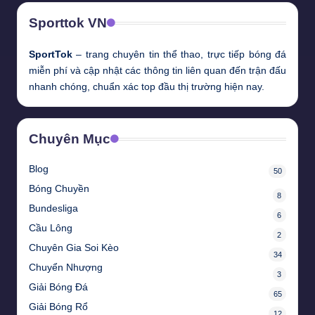
Sporttok VN
SportTok
– trang chuyên tin thể thao, trực tiếp bóng đá
miễn phí và cập nhật các thông tin liên quan đến trận đấu
nhanh chóng, chuẩn xác top đầu thị trường hiện nay.
Chuyên Mục
Blog
50
Bóng Chuyền
8
Bundesliga
6
Cầu Lông
2
Chuyên Gia Soi Kèo
34
Chuyển Nhượng
3
Giải Bóng Đá
65
Giải Bóng Rổ
12