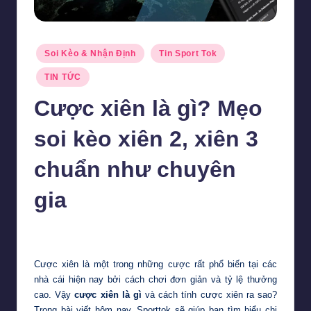
Posted
Soi Kèo & Nhận Định
Tin Sport Tok
in
TIN TỨC
Cược xiên là gì? Mẹo
soi kèo xiên 2, xiên 3
chuẩn như chuyên
gia
Tiểu Vy
23 Tháng 4, 2024
Posted
by
Cược xiên là một trong những cược rất phổ biến tại các
nhà cái hiện nay bởi cách chơi đơn giản và tỷ lệ thưởng
cao. Vậy
cược xiên là gì
và cách tính cược xiên ra sao?
Trong bài viết hôm nay, Sporttok sẽ giúp bạn tìm hiểu chi