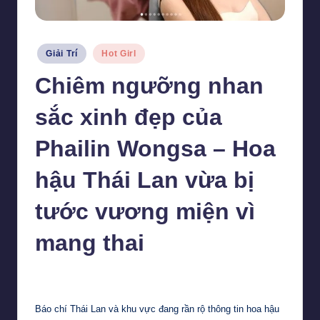
Posted
Giải Trí
Hot Girl
in
Chiêm ngưỡng nhan
sắc xinh đẹp của
Phailin Wongsa – Hoa
hậu Thái Lan vừa bị
tước vương miện vì
mang thai
Tiểu Vy
3 Tháng 2, 2024
Posted
by
Báo chí Thái Lan và khu vực đang rần rộ thông tin hoa hậu