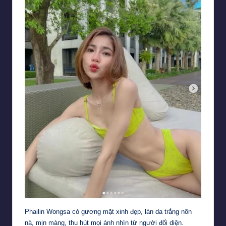
Phailin Wongsa có gương mặt xinh đẹp, làn da trắng nõn
nà, mịn màng, thu hút mọi ánh nhìn từ người đối diện.