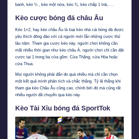
banh, kèo ¼ , kèo một nửa, kèo ¾, kèo chấp 1 trái,….
Kèo cược bóng đá châu Âu
Kèo 1×2, hay kèo châu Âu là loại kèo nhà cái bóng đá được
yêu thích đông đảo với cả người mới lẫn những cược thủ
lâu năm. Tham gia cược kèo này, người chơi không cần
mất nhiều thời gian như kèo châu Á, người chơi chỉ cần đặt
cược tại 1 trong ba cửa gồm: Cửa Thắng, cửa Hòa hoặc
cửa Thua.
Mọi người không phải đắn đo quá nhiều mà chỉ cần chọn
một kết quả mình phân tích và chắc thắng. Tỷ lệ thắng khi
tham gia kèo Châu Âu cũng cao, chính bởi đó mà cũng rất
nhiều người đã chuyển qua kèo này.
Kèo Tài Xỉu bóng đá SportTok