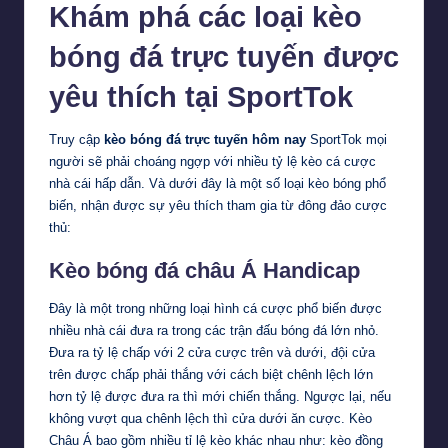
Khám phá các loại kèo
bóng đá trực tuyến được
yêu thích tại SportTok
Truy cập
kèo bóng đá trực tuyến hôm nay
SportTok mọi
người sẽ phải choáng ngợp với nhiều tỷ lệ kèo cá cược
nhà cái hấp dẫn. Và dưới đây là một số loại kèo bóng phổ
biến, nhận được sự yêu thích tham gia từ đông đảo cược
thủ:
Kèo bóng đá châu Á Handicap
Đây là một trong những loại hình cá cược phổ biến được
nhiều nhà cái đưa ra trong các trận đấu bóng đá lớn nhỏ.
Đưa ra tỷ lệ chấp với 2 cửa cược trên và dưới, đội cửa
trên được chấp phải thắng với cách biệt chênh lệch lớn
hơn tỷ lệ được đưa ra thì mới chiến thắng. Ngược lại, nếu
không vượt qua chênh lệch thì cửa dưới ăn cược. Kèo
Châu Á bao gồm nhiều tỉ lệ kèo khác nhau như: kèo đồng